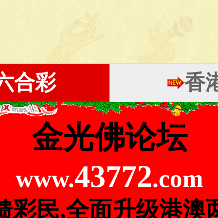
六合彩
香
金光佛论坛
43772
www.
.com
馈彩民,全面升级港澳