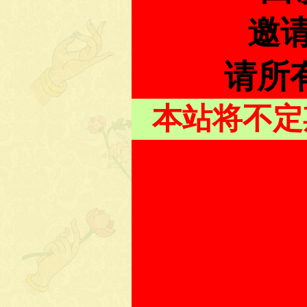
邀
请所
本站将不定