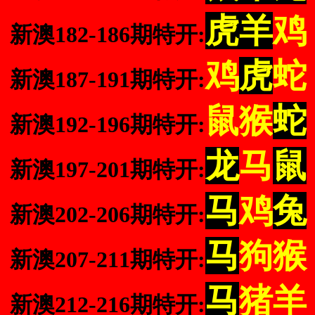
虎羊
鸡
新澳182-186期特开:
鸡
虎
蛇
新澳187-191期特开:
鼠猴
蛇
新澳192-196期特开:
龙
马
鼠
新澳197-201期特开:
马
鸡
兔
新澳202-206期特开:
马
狗猴
新澳207-211期特开:
马
猪羊
新澳212-216期特开: